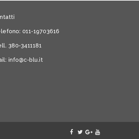
ntatti
lefono: 011-19703616
ll. 380-3411181
il:
info@c-blu.it