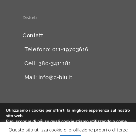
Disturbi
Contatti
Telefono: 011-19703616
Cell. 380-3411181
Mail:
info@c-blu.it
Utilizziamo i cookie per offrirti la migliore esperienza sul nostro
sito web.
©Centro Blu 2015 | P.iva 11262700013 |
Privacy
|
Puoi scoprire di più su quali cookie stiamo utilizzando o come
Accedi
disattivarli nelle
impostazioni
.
Questo sito utilizza cookie di profilazione propri o di terze