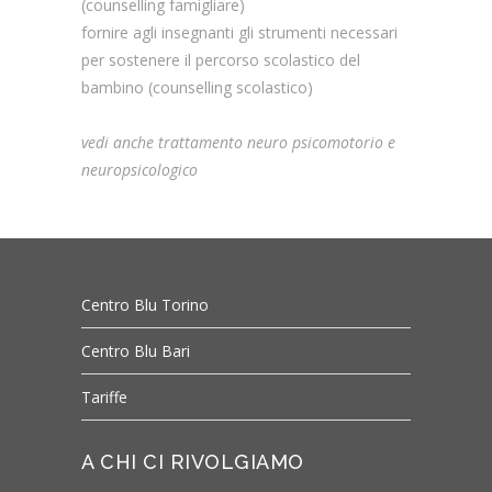
(counselling famigliare)
fornire agli insegnanti gli strumenti necessari
per sostenere il percorso scolastico del
bambino (counselling scolastico)
vedi anche trattamento neuro psicomotorio e
neuropsicologico
Centro Blu Torino
Centro Blu Bari
Tariffe
A CHI CI RIVOLGIAMO