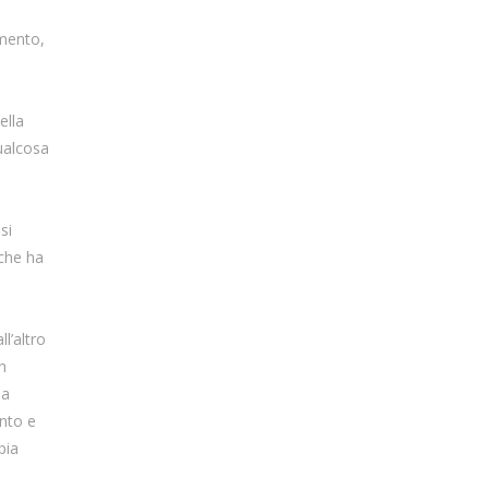
amento,
ella
ualcosa
si
 che ha
l’altro
n
la
ento e
pia