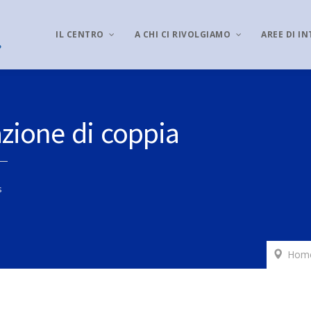
IL CENTRO
A CHI CI RIVOLGIAMO
AREE DI I
lazione di coppia
s
Hom