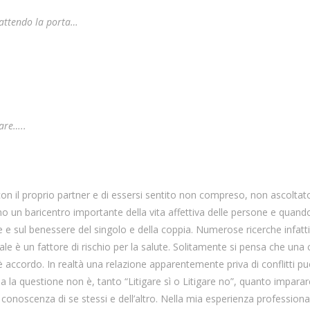
battendo la porta…
gare…..
 con il proprio partner e di essersi sentito non compreso, non ascoltat
 un baricentro importante della vita affettiva delle persone e quand
e e sul benessere del singolo e della coppia. Numerose ricerche infatti
le è un fattore di rischio per la salute. Solitamente si pensa che una
è accordo. In realtà una relazione apparentemente priva di conflitti p
a la questione non è, tanto “Litigare sì o Litigare no”, quanto imparar
i conoscenza di se stessi e dell’altro. Nella mia esperienza professiona