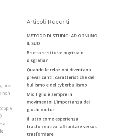
Articoli Recenti
METODO DI STUDIO: AD OGNUNO
IL SUO
Brutta scrittura: pigrizia o
disgrafia?
Quando le relazioni diventano
prevaricanti: caratteristiche del
bullismo e del cyberbullismo
o, non
o non
Mio figlio è sempre in
movimento! L’importanza dei
 coppia
giochi motori
uò
Il lutto come esperienza
e a
trasformativa: affrontare versus
le
trasformare