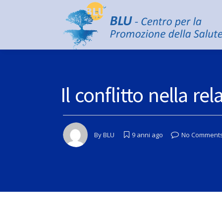
Il conflitto nella re
By
BLU
9 anni ago
No Comment