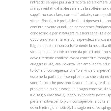
rintraccio sempre più una difficoltà ad affrontare u
si è spaventati dal malessere e dalla sofferenza ch
sappiamo cosa fare, come affrontarle, come gestirl
viene affrontato è probabile che si ripresenti in mo
conflitto diventa quindi una competenza fondamenta
conoscono e per instaurare relazioni sane. Tale 
opportuno aumentare la consapevolezza di cosa è 
litigio e questa influenza fortemente la modalità di
storia personale cioè a come da piccoli abbiamo sper
dove il termine conflitto evoca concetti e immagin
all’aggressività, alla violenza. Veniamo inoltre educ
torto” e di conseguenza che “o si vince o si perde”
esso ne fa parte per il semplice fatto che viviamo c
sono fattori che possono favorire l’insorgere di confl
problema a cui si associa un disagio emotivo. Il c
il disagio emotivo
. Quando un conflitto nasce, s
parte emotiva per lo più inconsapevole, a volte an
dolenti (disagio emotivo). Il disagio emotivo spinge 