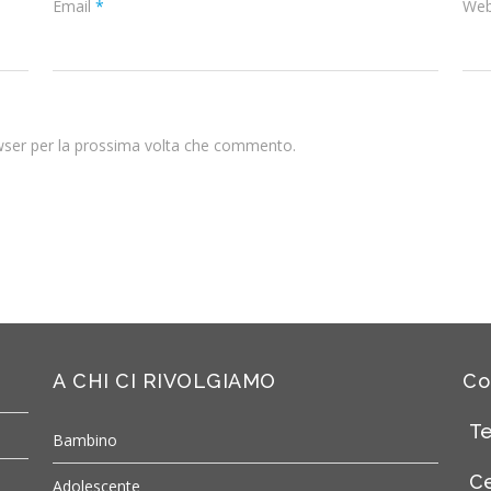
Email
*
Web
owser per la prossima volta che commento.
A CHI CI RIVOLGIAMO
Co
Te
Bambino
Ce
Adolescente