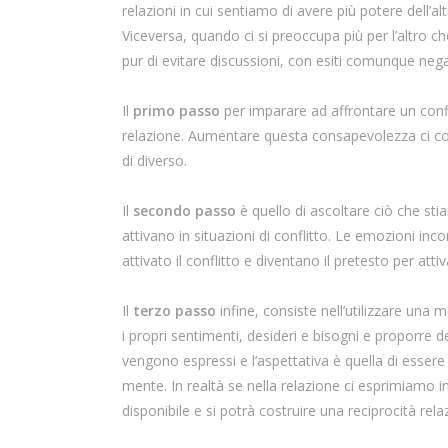
relazioni in cui sentiamo di avere più potere dell’alt
Viceversa, quando ci si preoccupa più per l’altro c
pur di evitare discussioni, con esiti comunque negat
Il
primo passo
per imparare ad affrontare un confl
relazione. Aumentare questa consapevolezza ci cons
di diverso.
Il
secondo passo
è quello di ascoltare ciò che s
attivano in situazioni di conflitto. Le emozioni inc
attivato il conflitto e diventano il pretesto per attiva
Il
terzo passo
infine, consiste nell’utilizzare una 
i propri sentimenti, desideri e bisogni e proporre de
vengono espressi e l’aspettativa è quella di essere 
mente. In realtà se nella relazione ci esprimiamo i
disponibile e si potrà costruire una reciprocità re