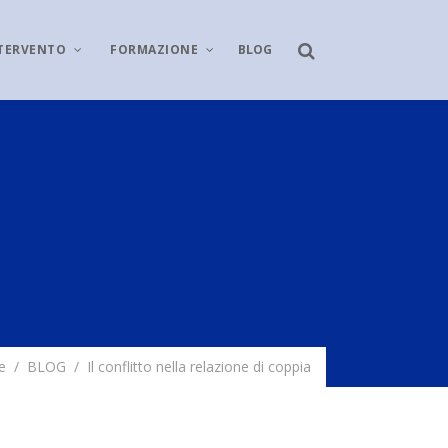
NTERVENTO
FORMAZIONE
BLOG
e
/
BLOG
/
Il conflitto nella relazione di coppia