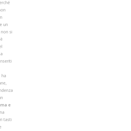
perché
non
on
re un
 non si
 è
el
ia
nseriti
i ha
ane,
pendenza
un
lema e
una
i tasti
e