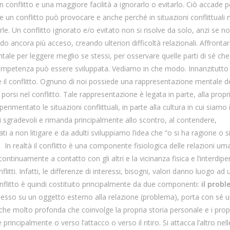
n conflitto e una maggiore facilità a ignorarlo o evitarlo. Ciò accade 
e un conflitto può provocare e anche perché in situazioni conflittuali 
e. Un conflitto ignorato e/o evitato non si risolve da solo, anzi se n
do ancora più acceso, creando ulteriori difficoltà relazionali. Affronta
le per leggere meglio se stessi, per osservare quelle parti di sé che
competenza può essere sviluppata. Vediamo in che modo. Innanzitutto
il conflitto. Ognuno di noi possiede una rappresentazione mentale d
 porsi nel conflitto. Tale rappresentazione è legata in parte, alla propr
imentato le situazioni conflittuali, in parte alla cultura in cui siamo i
i sgradevoli e rimanda principalmente allo scontro, al contendere,
ati a non litigare e da adulti sviluppiamo l’idea che “o si ha ragione o s
. In realtà il conflitto è una componente fisiologica delle relazioni um
ontinuamente a contatto con gli altri e la vicinanza fisica e l’interdi
itti. Infatti, le differenze di interessi, bisogni, valori danno luogo ad 
onflitto è quindi costituito principalmente da due componenti:
il prob
pesso su un oggetto esterno alla relazione (problema), porta con sé 
che molto profonda che coinvolge la propria storia personale e i propr
principalmente o verso l’attacco o verso il ritiro. Si attacca l’altro nell