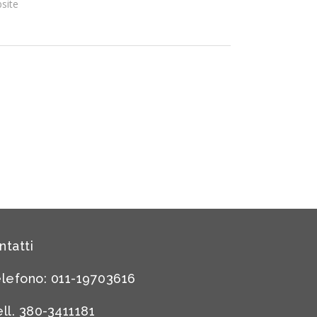
site
ntatti
lefono: 011-19703616
ll. 380-3411181