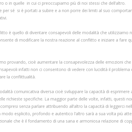
ro o in quelle in cui ci preoccupiamo più di noi stessi che dell’altro.
he per sé si è portati a subire e a non porre dei limiti al suo comport
ivi.
itto è quello di diventare consapevoli delle modalità che utilizziamo n
ente di modificare la nostra reazione al conflitto e iniziare a fare q
tiamo provando, cioè aumentare la consapevolezza delle emozioni che 
onsapevoli infatti non ci consentono di vedere con lucidità il problema
re la conflittualità.
modalità comunicativa diversa cioè sviluppare la capacità di esprimere al
lle richieste specifiche. La maggior parte delle volte, infatti, questi no
compresi senza parlare attribuendo all’altro la capacità di leggerci nel
n modo esplicito, profondo e autentico l’altro sarà a sua volta più att
lazionale che è il fondamento di una sana e armoniosa relazione di cop