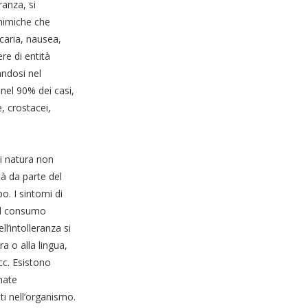
ranza, si
chimiche che
caria, nausea,
re di entità
andosi nel
nel 90% dei casi,
e, crostacei,
i natura non
tà da parte del
. I sintomi di
al consumo
l’intolleranza si
a o alla lingua,
cc. Esistono
nate
ti nell’organismo.