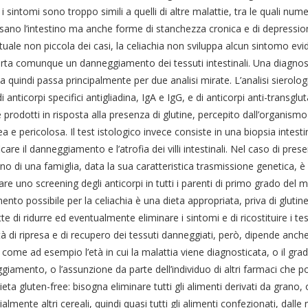
i sintomi sono troppo simili a quelli di altre malattie, tra le quali nu
sano l’intestino ma anche forme di stanchezza cronica e di depressione
uale non piccola dei casi, la celiachia non sviluppa alcun sintomo ev
ta comunque un danneggiamento dei tessuti intestinali. Una diagnosi 
a quindi passa principalmente per due analisi mirate. L’analisi sierolog
 di anticorpi specifici antigliadina, IgA e IgG, e di anticorpi anti-transglu
prodotti in risposta alla presenza di glutine, percepito dall’organis
a e pericolosa. Il test istologico invece consiste in una biopsia intes
ficare il danneggiamento e l’atrofia dei villi intestinali. Nel caso di pres
erno di una famiglia, data la sua caratteristica trasmissione genetica, 
are uno screening degli anticorpi in tutti i parenti di primo grado del m
ento possibile per la celiachia è una dieta appropriata, priva di glutine
e di ridurre ed eventualmente eliminare i sintomi e di ricostituire i tess
à di ripresa e di recupero dei tessuti danneggiati, però, dipende anche 
, come ad esempio l’età in cui la malattia viene diagnosticata, o il grad
iamento, o l’assunzione da parte dell’individuo di altri farmaci che po
ieta gluten-free: bisogna eliminare tutti gli alimenti derivati da grano,
almente altri cereali, quindi quasi tutti gli alimenti confezionati, dalle