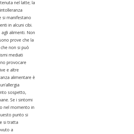
enuta nel latte; la
intolleranza
e si manifestano
ti in alcuni cibi.
i agli alimenti. Non
i sono prove che la
 che non si può
ismi mediati
ono provocare
ve e altre
leranza alimentare è
un’allergia
mento sospetto,
mane. Se i sintomi
ano nel momento in
 questo punto si
 si tratta
ovuto a