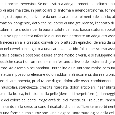
nti, anche irreversibili. Se non trattata adeguatamente la celiachia pu
o di altre malattie, in particolare di: linfoma e adenocarcinoma, form
nale; osteoporosi, derivante da uno scarso assorbimento del calcio; a
azioni congenite, dato che nel corso di una gravidanza, l’apporto di 
colarmente cruciale per la buona salute del feto; bassa statura, sopra
ia si sviluppa nell’età infantile e quindi non permette un adeguato as
ti necessari alla crescita; convulsioni o attacchi epilettici, derivati da ca
 nel cervello in seguito a una carenza di acido folico per scarso ass
 della celiachia possono essere anche molto diversi, e si sviluppano in
n qualche caso i sintomi non si manifestano a livello del sistema diger
orme. Ad esempio nei bambini, l’irritabilità è un sintomo molto comune
alattia si possono elencare dolori addominali ricorrenti, diarrea cronic
feci chiare, anemia, produzione di gas, dolori alle ossa, cambiamenti
muscolari, stanchezza, crescita ritardata, dolori articolari, insensibilità 
e nella bocca, irritazioni della pelle (dermatiti herpetiformi), danneg
e del colore dei denti, irregolarità dei cicli mestruali. Tra questi, l’anem
il ritardo nella crescita sono il risultato di un insufficiente assorbiment
di una forma di malnutrizione. Una diagnosi sintomatologica della celiac