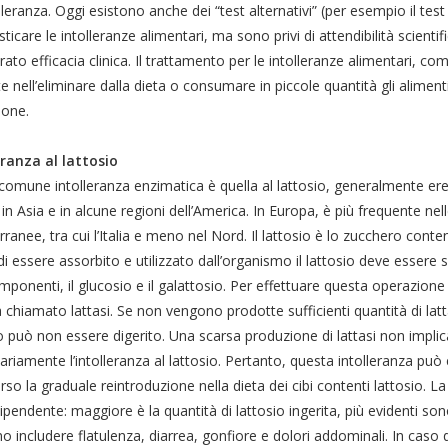
lleranza. Oggi esistono anche dei “test alternativi” (per esempio il test
ticare le intolleranze alimentari, ma sono privi di attendibilità scient
ato efficacia clinica. Il trattamento per le intolleranze alimentari, come
e nell’eliminare dalla dieta o consumare in piccole quantità gli alime
ione.
eranza al lattosio
comune intolleranza enzimatica è quella al lattosio, generalmente ere
 in Asia e in alcune regioni dell’America. In Europa, è più frequente nel
ranee, tra cui l’Italia e meno nel Nord. Il lattosio è lo zucchero conten
i essere assorbito e utilizzato dall’organismo il lattosio deve essere
ponenti, il glucosio e il galattosio. Per effettuare questa operazione
chiamato lattasi. Se non vengono prodotte sufficienti quantità di latt
o può non essere digerito. Una scarsa produzione di lattasi non implic
riamente l’intolleranza al lattosio. Pertanto, questa intolleranza può 
rso la graduale reintroduzione nella dieta dei cibi contenti lattosio. L
pendente: maggiore è la quantità di lattosio ingerita, più evidenti son
 includere flatulenza, diarrea, gonfiore e dolori addominali. In caso d