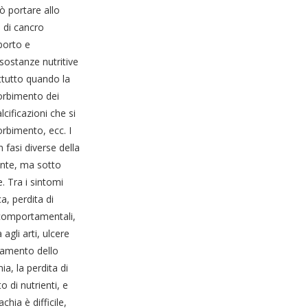
ò portare allo
e di cancro
borto e
sostanze nutritive
ttutto quando la
sorbimento dei
lcificazioni che si
orbimento, ecc. I
 fasi diverse della
ente, ma sotto
. Tra i sintomi
a, perdita di
 comportamentali,
agli arti, ulcere
giamento dello
ia, la perdita di
o di nutrienti, e
hia è difficile,