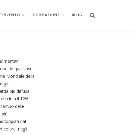
NTERVENTO
FORMAZIONE
BLOG
 alimentari
ne, in qualsiasi
one Mondiale della
lergie
ttia più diffusa
tti circa il 12%
o campo delle
i più
raddoppiati dal
rticolare, negli