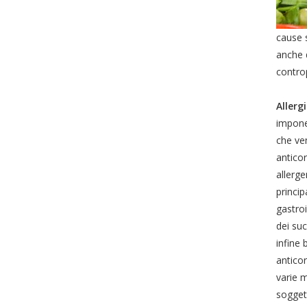
cause s
anche 
controp
Allerg
imponen
che ven
anticor
allerge
princip
gastroi
dei suc
infine 
anticor
varie m
soggett