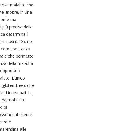
merose malattie che
. Inoltre, in una
idente ma
più precisa della
ica determina il
taminasi (tTG), nel
mo come sostanza
tinale che permette
enza della malattia
è opportuno
alato. L’unico
 (gluten-free), che
uti intestinali. La
da molti altri
o di
ssono interferire.
 orzo e
 merendine alle