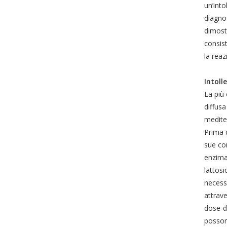
un’into
diagnos
dimostr
consist
la reaz
Intoll
La più 
diffusa
mediter
Prima d
sue com
enzima 
lattosi
necessa
attrave
dose-di
possono