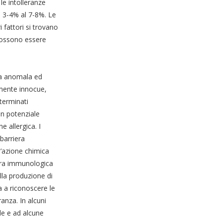
 le intolleranze
l 3-4% al 7-8%. Le
 fattori si trovano
possono essere
ca anomala ed
lmente innocue,
terminati
un potenziale
 allergica. I
 barriera
l’azione chimica
iera immunologica
lla produzione di
a a riconoscere le
anza. In alcuni
le e ad alcune