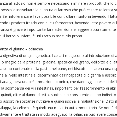
ranza al lattosio non è sempre necessario eliminare i prodotti che lo
 possibile individuare la quantità di lattosio che può essere tollerata
. Se l’intolleranza è lieve possibile controllare i sintomi bevendo il latt
endo i prodotti freschi con quelli fermentati, bevendo latte povero di l
leranza è grave è importante fare attenzione e leggere accuratamente l
: il lattosio, infatti, è utilizzato in molti cibi pronti.
ranza al glutine – celiachia:
a digestiva di origine genetica. I celiaci reagiscono all’introduzione di a
, o meglio della proteina, gliadina, specifica del grano, dell’orzo e di al
a sono contenute nella pasta, nel pane, nei biscotti e scatena una ri
 a livello intestinale, determinata dall’incapacità di digerirla e assorbi
aria genera una infiammazione cronica, che danneggia i tessuti dell’
lla scomparsa dei villi intestinali, importanti per l’assorbimento di altri
 quindi, oltre al danno diretto, subisce un consistente danno indiretto
i assorbire sostanze nutritive e quindi rischia la malnutrizione. Dato
sviluppa, la celiachia è quindi una malattia autoimmunitaria. Se non è 
tivamente e trattata in modo adeguato, la celiachia può avere cons