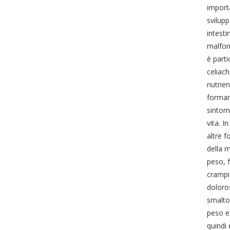
importa
svilupp
intesti
malform
è parti
celiach
nutrien
formano
sintomi
vita. I
altre f
della m
peso, 
crampi 
doloros
smalto 
peso e 
quindi 