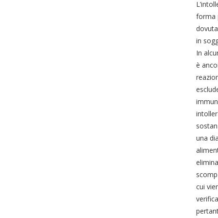
L’intol
forma p
dovuta 
in sogg
In alcu
è ancor
reazio
esclude
immuno
intoll
sostanz
una dia
aliment
elimina
scompai
cui vie
verific
pertant