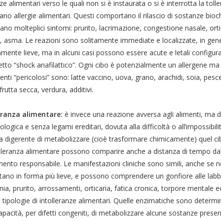
e alimentari verso le quali non si è instaurata o si è interrotta la tolle
ano allergie alimentari. Questi comportano il rilascio di sostanze bio
no molteplici sintomi: prurito, lacrimazione, congestione nasale, orti
, asma. Le reazioni sono solitamente immediate e localizzate, in gene
amente lieve, ma in alcuni casi possono essere acute e letali configur
tto “shock anafilattico”. Ogni cibo è potenzialmente un allergene ma 
menti “pericolosi” sono: latte vaccino, uova, grano, arachidi, soia, pesc
 frutta secca, verdura, additivi.
eranza alimentare:
è invece una reazione avversa agli alimenti, ma d
ogica e senza legami ereditari, dovuta alla difficoltà o all’impossibili
 digerente di metabolizzare (cioè trasformare chimicamente) quel cibo
olleranza alimentare possono comparire anche a distanza di tempo d
imento responsabile. Le manifestazioni cliniche sono simili, anche se nel
ano in forma più lieve, e possono comprendere un gonfiore alle labbr
ia, prurito, arrossamenti, orticaria, fatica cronica, torpore mentale e
 tipologie di intolleranze alimentari. Quelle enzimatiche sono determi
capacità, per difetti congeniti, di metabolizzare alcune sostanze presen