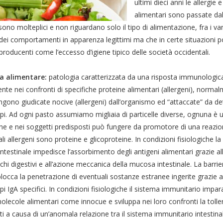
ultimi dieci anni le allergie e
alimentari sono passate da
ono molteplici e non riguardano solo il tipo di alimentazione, fra i vari
dei comportamenti in apparenza legittimi ma che in certe situazioni 
roducenti come l’eccesso d’igiene tipico delle società occidentali.
ia alimentare:
patologia caratterizzata da una risposta immunologi
te nei confronti di specifiche proteine alimentari (allergeni), norma
gono giudicate nocive (allergeni) dall’organismo ed “attaccate” da de
pi. Ad ogni pasto assumiamo migliaia di particelle diverse, ognuna è 
ne e nei soggetti predisposti può fungere da promotore di una reazione
ali allergeni sono proteine e glicoproteine. In condizioni fisiologiche la
ntestinale impedisce l’assorbimento degli antigeni alimentari grazie al
chi digestivi e all’azione meccanica della mucosa intestinale. La barr
blocca la penetrazione di eventuali sostanze estranee ingerite grazie a
pi IgA specifici. In condizioni fisiologiche il sistema immunitario impar
olecole alimentari come innocue e sviluppa nei loro confronti la toller
i a causa di un’anomala relazione tra il sistema immunitario intestina