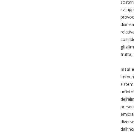
sostanz
svilupp
provoca
diarrea
relativ
cosidde
gli ali
frutta,
Intoll
immunol
sistema
un’int
dell’al
present
emicran
diverse
dall’in