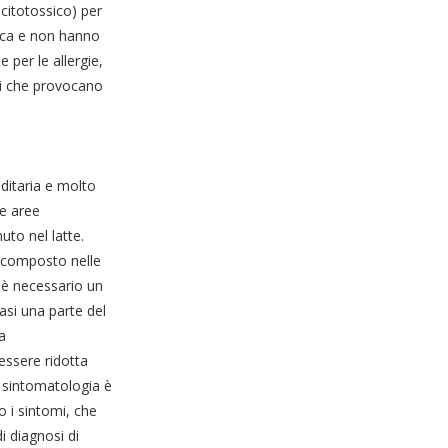
 citotossico) per
ifica e non hanno
 per le allergie,
nti che provocano
ditaria e molto
le aree
uto nel latte.
 scomposto nelle
 è necessario un
asi una parte del
a
essere ridotta
a sintomatologia è
o i sintomi, che
i diagnosi di