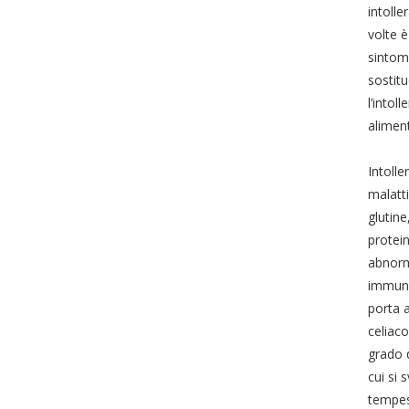
intolle
volte è
sintomi
sostitu
l’intol
alimenti
Intolle
malatti
glutine
protein
abnorme
immunit
porta a
celiaco
grado d
cui si 
tempes