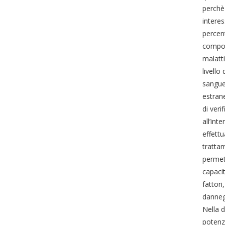
perchè 
interes
percent
compor
malatti
livello
sangue 
estrane
di veri
all’int
effettu
trattam
permett
capacit
fattori
dannegg
Nella d
potenzi