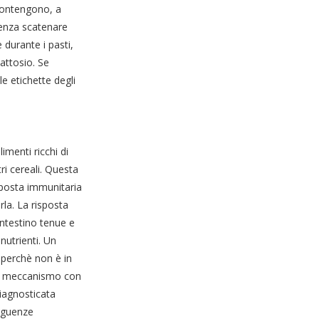
 contengono, a
 senza scatenare
e durante i pasti,
attosio. Se
e etichette degli
limenti ricchi di
tri cereali. Questa
sposta immunitaria
rla. La risposta
intestino tenue e
 nutrienti. Un
 perchè non è in
 il meccanismo con
diagnosticata
eguenze