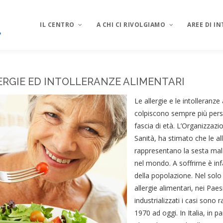
IL CENTRO
A CHI CI RIVOLGIAMO
AREE DI I
ERGIE ED INTOLLERANZE ALIMENTARI
Le allergie e le intolleranze
colpiscono sempre più perso
fascia di età. L’Organizzazi
Sanità, ha stimato che le al
rappresentano la sesta mala
nel mondo. A soffrirne è infa
della popolazione. Nel sol
allergie alimentari, nei Paes
industrializzati i casi sono 
1970 ad oggi. In Italia, in pa