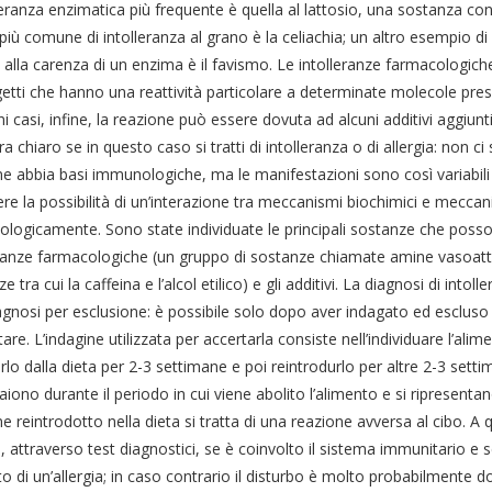
leranza enzimatica più frequente è quella al lattosio, una sostanza cont
iù comune di intolleranza al grano è la celiachia; un altro esempio di 
alla carenza di un enzima è il favismo. Le intolleranze farmacologich
etti che hanno una reattività particolare a determinate molecole presen
ni casi, infine, la reazione può essere dovuta ad alcuni additivi aggiunt
a chiaro se in questo caso si tratti di intolleranza o di allergia: non c
ne abbia basi immunologiche, ma le manifestazioni sono così variabili
re la possibilità di un’interazione tra meccanismi biochimici e meccan
logicamente. Sono state individuate le principali sostanze che poss
eranze farmacologiche (un gruppo di sostanze chiamate amine vasoatti
e tra cui la caffeina e l’alcol etilico) e gli additivi. La diagnosi di intol
gnosi per esclusione: è possibile solo dopo aver indagato ed escluso 
are. L’indagine utilizzata per accertarla consiste nell’individuare l’ali
rlo dalla dieta per 2-3 settimane e poi reintrodurlo per altre 2-3 setti
ono durante il periodo in cui viene abolito l’alimento e si ripresent
ne reintrodotto nella dieta si tratta di una reazione avversa al cibo. A
a, attraverso test diagnostici, se è coinvolto il sistema immunitario e se
o di un’allergia; in caso contrario il disturbo è molto probabilmente d